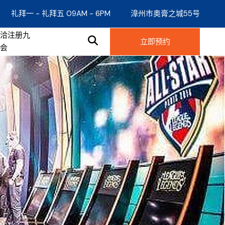
礼拜一 - 礼拜五 09AM - 6PM
漳州市奥膏之城55号
接洽注册九
立即预约
游会